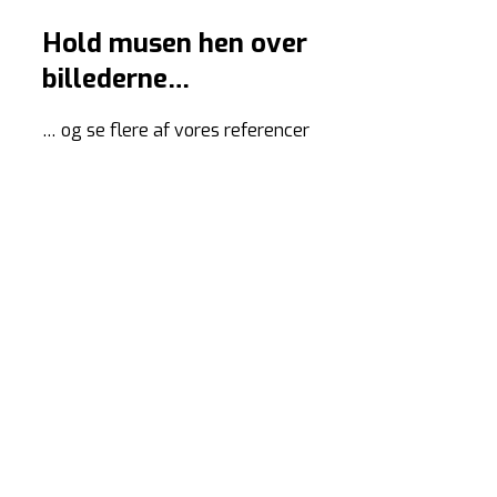
Hold musen hen over
billederne…
… og se flere af vores referencer
Reference
I BusinessPark Struer har Henning
Pedersens Tømrerfirma renoveret
mødelokalerne med nye lofter, vægge og
gulve. Ombygningen har løftet faciliteterne
til et meget højt niveau.